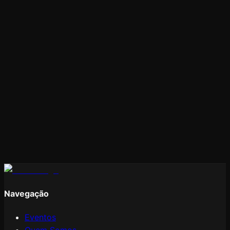
Informe seu
CPF
:
🇧🇷
Outro país?
CPF
CNPJ
CONTINUAR
Navegação
Eventos